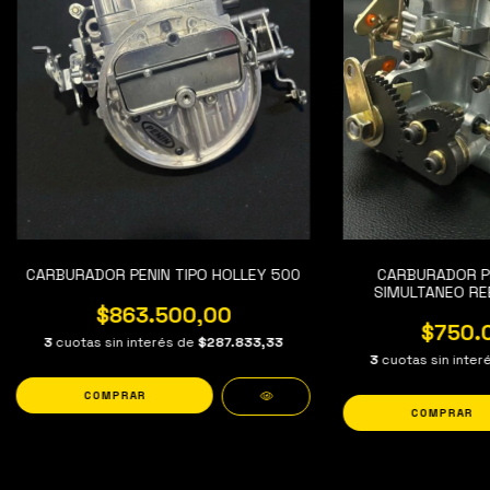
CARBURADOR PENIN TIPO HOLLEY 500
CARBURADOR PE
SIMULTANEO RE
$863.500,00
$750.
3
cuotas sin interés de
$287.833,33
3
cuotas sin inter