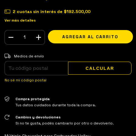
2
cuotas sin interés de
$192.500,00
Ver más detalles
Entregas para el CP:
CAMBIAR CP
Medios de envío
CALCULAR
No sé mi código postal
Compra protegida
Tus datos cuidados durante toda la compra.
Cambios y devoluciones
Si no te gusta, podés cambiarlo por otro o devolverlo.