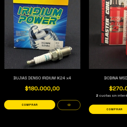
BUJIAS DENSO IRIDIUM IK24 x4
BOBINA MSD
$180.000,00
$270.
2
cuotas sin inte