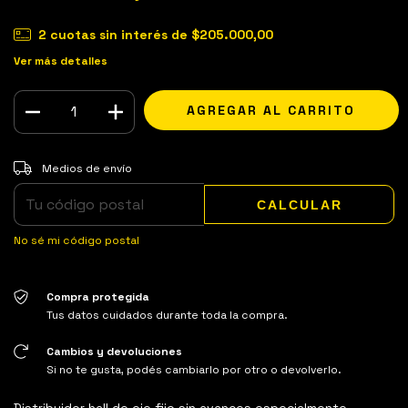
2
cuotas sin interés de
$205.000,00
Ver más detalles
Entregas para el CP:
CAMBIAR CP
Medios de envío
CALCULAR
No sé mi código postal
Compra protegida
Tus datos cuidados durante toda la compra.
Cambios y devoluciones
Si no te gusta, podés cambiarlo por otro o devolverlo.