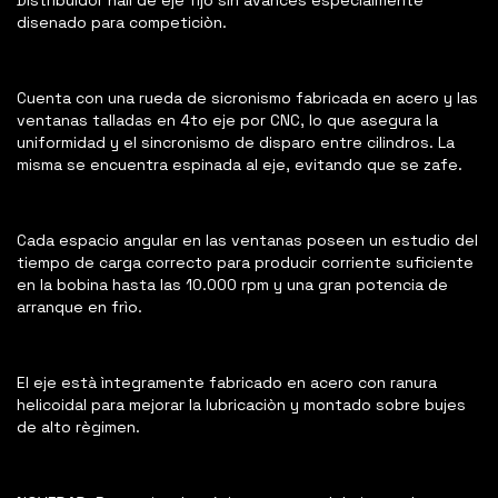
Distribuidor hall de eje fijo sin avances especialmente
disenado para competiciòn.
Cuenta con una rueda de sicronismo fabricada en acero y las
ventanas talladas en 4to eje por CNC, lo que asegura la
uniformidad y el sincronismo de disparo entre cilindros. La
misma se encuentra espinada al eje, evitando que se zafe.
Cada espacio angular en las ventanas poseen un estudio del
tiempo de carga correcto para producir corriente suficiente
en la bobina hasta las 10.000 rpm y una gran potencia de
arranque en frìo.
El eje està ìntegramente fabricado en acero con ranura
helicoidal para mejorar la lubricaciòn y montado sobre bujes
de alto règimen.