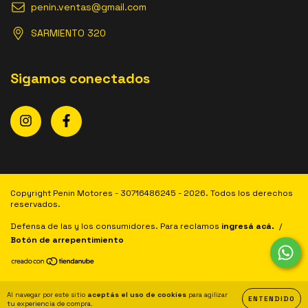
penin.ventas@gmail.com
SARMIENTO 320
Sigamos conectados
Copyright Penin Motores - 30716486245 - 2026. Todos los derechos
reservados.
Defensa de las y los consumidores. Para reclamos
ingresá acá.
/
Botón de arrepentimiento
Al navegar por este sitio
aceptás el uso de cookies
para agilizar
ENTENDIDO
tu experiencia de compra.