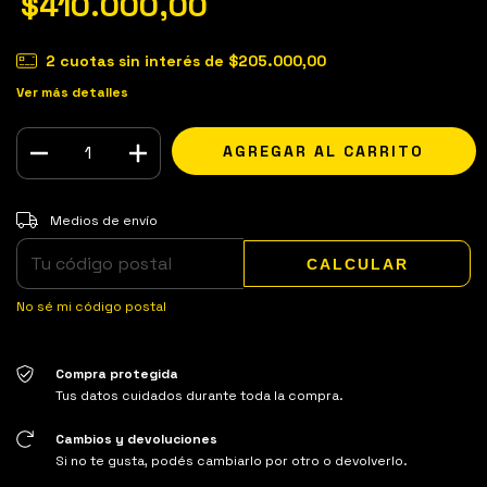
$410.000,00
2
cuotas sin interés de
$205.000,00
Ver más detalles
Entregas para el CP:
CAMBIAR CP
Medios de envío
CALCULAR
No sé mi código postal
Compra protegida
Tus datos cuidados durante toda la compra.
Cambios y devoluciones
Si no te gusta, podés cambiarlo por otro o devolverlo.